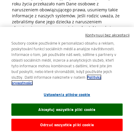
roku życia przekazało nam Dane osobowe z
naruszeniem obowiązującego prawa, usuniemy takie
informacje z naszych systemów. Jeśli rodzic uważa, że
zebraliśmy dane jego dziecka z naruszeniem
obowiązującego prawa, powinien skontaktować się z
nami w sposób opisany w sekcji zatytułowanej
Kontynuuj bez akceptacji
„Kontakt z nami”.
Soubory cookie používáme k personalizaci obsahu a reklam,
ŁĄCZA DO STRON
poskytování funkcí sociálních médií a analýze návštěvnosti.
Informace o tom, jak používáte náš web, sdílíme s partnery v
ZEWNĘTRZNYCH
oblasti sociálních médií, inzerce a analytických služeb, kteří
tyto informace mohou kombinovat s dalšími, které jste jim
buď poskytli, nebo které shromáždili, když používáte jejich
Nasze witryny internetowe mogą zawierać łącza do
služby. Další informace naleznete v našem
Polityka
witryn internetowych i treści stron trzecich. Nie
prywatności
kontrolujemy tych witryn ani treści i nie ponosimy
odpowiedzialności za praktyki osób trzecich w zakresie
Ustawienia plików cookie
prywatności. Zachęcamy do zapoznania się z ich
politykami prywatności, aby zrozumieć, w jaki sposób
wykorzystują one Państwa dane.
Akceptuj wszystkie pliki cookie
MIĘDZYNARODOWY
Odrzuć wszystkie pliki cookie
TRANSFER DANYCH