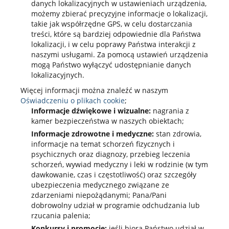
danych lokalizacyjnych w ustawieniach urządzenia,
możemy zbierać precyzyjne informacje o lokalizacji,
takie jak współrzędne GPS, w celu dostarczania
treści, które są bardziej odpowiednie dla Państwa
lokalizacji, i w celu poprawy Państwa interakcji z
naszymi usługami. Za pomocą ustawień urządzenia
mogą Państwo wyłączyć udostępnianie danych
lokalizacyjnych.
Więcej informacji można znaleźć w naszym
Oświadczeniu o plikach cookie
;
Informacje dźwiękowe i wizualne:
nagrania z
kamer bezpieczeństwa w naszych obiektach;
Informacje zdrowotne i medyczne:
stan zdrowia,
informacje na temat schorzeń fizycznych i
psychicznych oraz diagnozy, przebieg leczenia
schorzeń, wywiad medyczny i leki w rodzinie (w tym
dawkowanie, czas i częstotliwość) oraz szczegóły
ubezpieczenia medycznego związane ze
zdarzeniami niepożądanymi; Pana/Pani
dobrowolny udział w programie odchudzania lub
rzucania palenia;
Konkursy i promocje:
jeśli biorą Państwo udział w