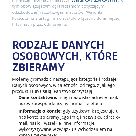
niniejszej Informacji i naszych
Warunków użytkowania
, w
tym obowiązującym ograniczeniom dotyczącym
odszkodowań i rozstrzygania sporów. Warunki
korzystania z usług Firmy zostały włączone do niniejszej
Informacji przez odniesienie.
RODZAJE DANYCH
OSOBOWYCH, KTÓRE
ZBIERAMY
Możemy gromadzić następujące kategorie i rodzaje
Danych osobowych, w zależności od tego, z jakiego
produktu lub usługi Państwo korzystają:
Dane kontaktowe:
imię i nazwisko, adres e-mail,
adres korespondencyjny, numer telefonu;
Informacje o koncie:
gdy użytkownik rejestruje u
nas konto, zbieramy jego imię i nazwisko, adres e-
mail, hasło i wszelkie inne informacje
wykorzystywane w związku z wchodzeniem na
konto użytkownika;